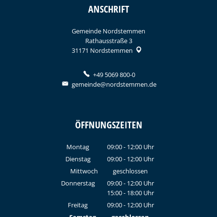
ANSCHRIFT
Gemeinde Nordstemmen
Rathausstraße 3
31171
Nordstemmen
+49 5069 800-0
gemeinde@nordstemmen.de
ÖFFNUNGSZEITEN
Montag
09:00
-
12:00
Uhr
Von 09:00 bis 12:00 Uhr
Dienstag
09:00
-
12:00
Uhr
Von 09:00 bis 12:00 Uhr
Mittwoch
geschlossen
Donnerstag
09:00
-
12:00
Uhr
15:00
-
18:00
Von 09:00 bis 12:00 Uhr
Uhr
Von 15:00 bis 18:00 Uhr
Freitag
09:00
-
12:00
Uhr
Von 09:00 bis 12:00 Uhr
Samstag
geschlossen