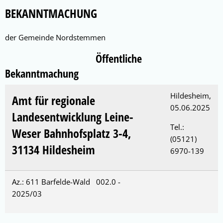
Anordnung
BEKANNTMACHUNG
Amt
der Gemeinde Nordstemmen
für
Öffentliche
regionale
Bekanntmachung
Landesentwicklung
Hildesheim,
Amt für regionale
05.06.2025
Landesentwicklung Leine-
Tel.:
Weser Bahnhofsplatz 3-4,
(05121)
31134 Hildesheim
6970-139
Az.: 611 Barfelde-Wald 002.0 -
2025/03