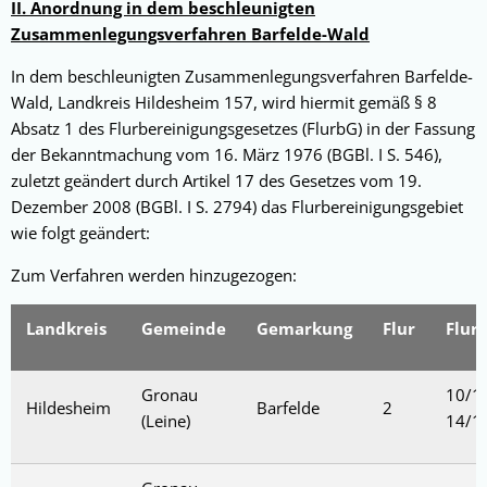
II. Anordnung in dem beschleunigten
Zusammenlegungsverfahren Barfelde-Wald
In dem beschleunigten Zusammenlegungsverfahren Barfelde-
Wald, Landkreis Hildesheim 157, wird hiermit gemäß § 8
Absatz 1 des Flurbereinigungsgesetzes (FlurbG) in der Fassung
der Bekanntmachung vom 16. März 1976 (BGBl. I S. 546),
zuletzt geändert durch Artikel 17 des Gesetzes vom 19.
Dezember 2008 (BGBl. I S. 2794) das Flurbereinigungsgebiet
wie folgt geändert:
Zum Verfahren werden hinzugezogen:
Landkreis
Gemeinde
Gemarkung
Flur
Flur
Gronau
10/1,
Hildesheim
Barfelde
2
(Leine)
14/1