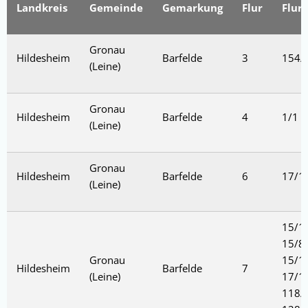
Landkreis
Gemeinde
Gemarkung
Flur
Flur
Gronau
Hildesheim
Barfelde
3
154/
(Leine)
Gronau
Hildesheim
Barfelde
4
1/1
(Leine)
Gronau
Hildesheim
Barfelde
6
17/1,
(Leine)
15/1,
15/8,
Gronau
15/1
Hildesheim
Barfelde
7
(Leine)
17/1,
118/