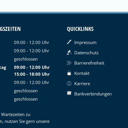
GSZEITEN
QUICKLINKS
09:00
-
12:00
Uhr
Impressum
Von 09:00 bis 12:00 Uhr
09:00
-
12:00
Uhr
Datenschutz
Von 09:00 bis 12:00 Uhr
geschlossen
Barrierefreiheit
tag
09:00
-
12:00
Uhr
Kontakt
Von 09:00 bis 12:00 Uhr
15:00
-
18:00
Uhr
Von 15:00 bis 18:00 Uhr
09:00
-
12:00
Uhr
Karriere
Von 09:00 bis 12:00 Uhr
geschlossen
Bankverbindungen
geschlossen
 Wartezeiten zu
n, nutzen Sie gern unsere