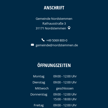
ANSCHRIFT
Gemeinde Nordstemmen
Rathausstraße 3
31171
Nordstemmen
+49 5069 800-0
gemeinde@nordstemmen.de
ÖFFNUNGSZEITEN
Montag
09:00
-
12:00
Uhr
Von 09:00 bis 12:00 Uhr
Dienstag
09:00
-
12:00
Uhr
Von 09:00 bis 12:00 Uhr
Mittwoch
geschlossen
Donnerstag
09:00
-
12:00
Uhr
15:00
-
18:00
Von 09:00 bis 12:00 Uhr
Uhr
Von 15:00 bis 18:00 Uhr
Freitag
09:00
-
12:00
Uhr