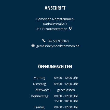
ANSCHRIFT
Gemeinde Nordstemmen
Rathausstraße 3
31171
Nordstemmen
+49 5069 800-0
gemeinde@nordstemmen.de
ÖFFNUNGSZEITEN
Montag
09:00
-
12:00
Uhr
Von 09:00 bis 12:00 Uhr
Dienstag
09:00
-
12:00
Uhr
Von 09:00 bis 12:00 Uhr
Mittwoch
geschlossen
Donnerstag
09:00
-
12:00
Uhr
15:00
-
18:00
Von 09:00 bis 12:00 Uhr
Uhr
Von 15:00 bis 18:00 Uhr
Freitag
09:00
-
12:00
Uhr