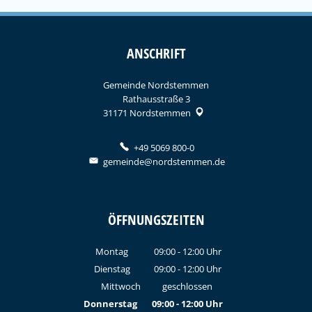
ANSCHRIFT
Gemeinde Nordstemmen
Rathausstraße 3
31171
Nordstemmen
+49 5069 800-0
gemeinde@nordstemmen.de
ÖFFNUNGSZEITEN
Montag
09:00
-
12:00
Uhr
Von 09:00 bis 12:00 Uhr
Dienstag
09:00
-
12:00
Uhr
Von 09:00 bis 12:00 Uhr
Mittwoch
geschlossen
Donnerstag
09:00
-
12:00
Uhr