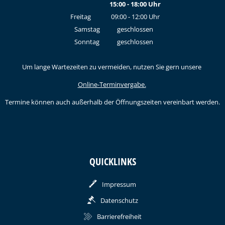
15:00
-
18:00
Von 09:00 bis 12:00 Uhr
Uhr
Von 15:00 bis 18:00 Uhr
Freitag
09:00
-
12:00
Uhr
Von 09:00 bis 12:00 Uhr
Samstag
geschlossen
Sonntag
geschlossen
Um lange Wartezeiten zu vermeiden, nutzen Sie gern unsere
Online-Terminvergabe.
Termine können auch außerhalb der Öffnungszeiten vereinbart werden.
QUICKLINKS
Impressum
Datenschutz
Barrierefreiheit