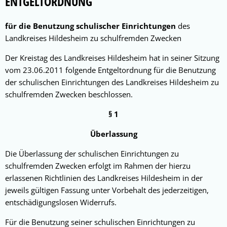
Entgeltordnung
ENTGELTORDNUNG
für die Benutzung schulischer Einrichtungen
des
Landkreises Hildesheim zu schulfremden Zwecken
Der Kreistag des Landkreises Hildesheim hat in seiner Sitzung
vom 23.06.2011 folgende Entgelt­ordnung für die Benutzung
der schulischen Ein­richtungen des Landkreises Hildes­heim zu
schul­fremden Zwecken beschlossen.
§ 1
Überlassung
Die Überlassung der schulischen Einrichtungen zu
schulfremden Zwecken erfolgt im Rah­men der hierzu
erlassenen Richtlinien des Landkreises Hildesheim in der
jeweils gültigen Fassung unter Vorbehalt des jederzeitigen,
entschädigungslosen Wider­rufs.
Für die Benutzung seiner schulischen Einrichtun­gen zu