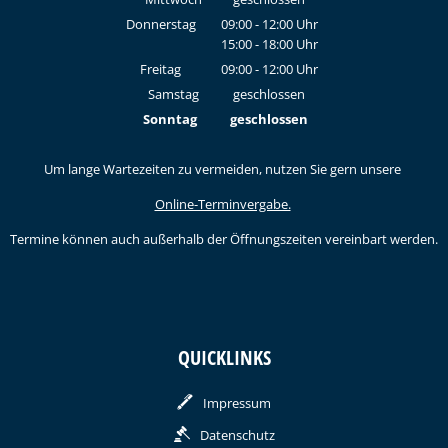
Donnerstag
09:00
-
12:00
Uhr
15:00
-
18:00
Von 09:00 bis 12:00 Uhr
Uhr
Von 15:00 bis 18:00 Uhr
Freitag
09:00
-
12:00
Uhr
Von 09:00 bis 12:00 Uhr
Samstag
geschlossen
Sonntag
geschlossen
Um lange Wartezeiten zu vermeiden, nutzen Sie gern unsere
Online-Terminvergabe.
Termine können auch außerhalb der Öffnungszeiten vereinbart werden.
QUICKLINKS
Impressum
Datenschutz