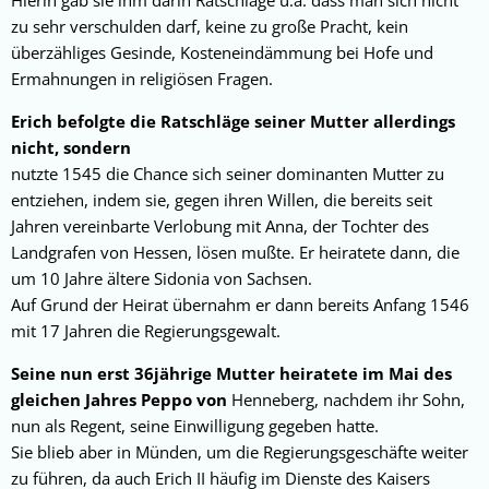
Hierin gab sie ihm darin Ratschläge u.a. dass man sich nicht
zu sehr verschulden darf, keine zu große Pracht, kein
überzähliges Gesinde, Kosteneindämmung bei Hofe und
Ermahnungen in religiösen Fragen.
Erich befolgte die Ratschläge seiner Mutter allerdings
nicht, sondern
nutzte 1545 die Chance sich seiner dominanten Mutter zu
entziehen, indem sie, gegen ihren Willen, die bereits seit
Jahren vereinbarte Verlobung mit Anna, der Tochter des
Landgrafen von Hessen, lösen mußte. Er heiratete dann, die
um 10 Jahre ältere Sidonia von Sachsen.
Auf Grund der Heirat übernahm er dann bereits Anfang 1546
mit 17 Jahren die Regierungsgewalt.
Seine nun erst 36jährige Mutter heiratete im Mai des
gleichen Jahres Peppo von
Henneberg, nachdem ihr Sohn,
nun als Regent, seine Einwilligung gegeben hatte.
Sie blieb aber in Münden, um die Regierungsgeschäfte weiter
zu führen, da auch Erich II häufig im Dienste des Kaisers