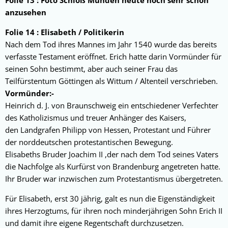
Folie 13 : Foto Schloß Münden heute noch sehr schön
anzusehen
Folie 14 : Elisabeth / Politikerin
Nach dem Tod ihres Mannes im Jahr 1540 wurde das bereits
verfasste Testament eröffnet. Erich hatte darin Vormünder für
seinen Sohn bestimmt, aber auch seiner Frau das
Teilfürstentum Göttingen als Wittum / Altenteil verschrieben.
Vormünder:-
Heinrich d. J. von Braunschweig ein entschiedener Verfechter
des Katholizismus und treuer Anhänger des Kaisers,
den Landgrafen Philipp von Hessen, Protestant und Führer
der norddeutschen protestantischen Bewegung.
Elisabeths Bruder Joachim II ,der nach dem Tod seines Vaters
die Nachfolge als Kurfürst von Brandenburg angetreten hatte.
Ihr Bruder war inzwischen zum Protestantismus übergetreten.
Für Elisabeth, erst 30 jährig, galt es nun die Eigenständigkeit
ihres Herzogtums, für ihren noch minderjährigen Sohn Erich II
und damit ihre eigene Regentschaft durchzusetzen.