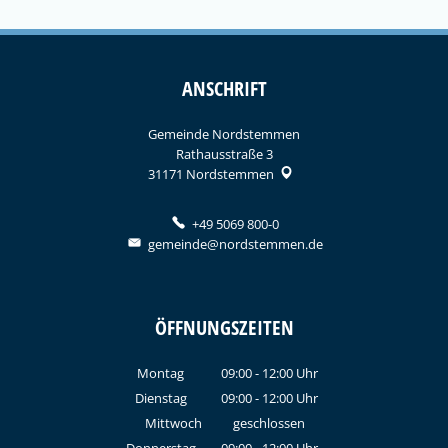
ANSCHRIFT
Gemeinde Nordstemmen
Rathausstraße 3
31171
Nordstemmen
+49 5069 800-0
gemeinde@nordstemmen.de
ÖFFNUNGSZEITEN
Montag
09:00
-
12:00
Uhr
Von 09:00 bis 12:00 Uhr
Dienstag
09:00
-
12:00
Uhr
Von 09:00 bis 12:00 Uhr
Mittwoch
geschlossen