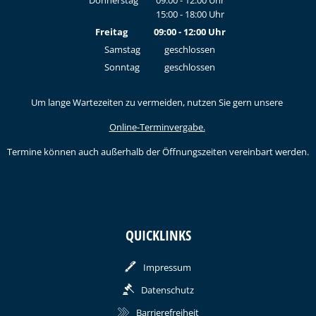
Donnerstag
09:00
-
12:00
Uhr
15:00
-
18:00
Von 09:00 bis 12:00 Uhr
Uhr
Von 15:00 bis 18:00 Uhr
Freitag
09:00
-
12:00
Uhr
Von 09:00 bis 12:00 Uhr
Samstag
geschlossen
Sonntag
geschlossen
Um lange Wartezeiten zu vermeiden, nutzen Sie gern unsere
Online-Terminvergabe.
Termine können auch außerhalb der Öffnungszeiten vereinbart werden.
QUICKLINKS
Impressum
Datenschutz
Barrierefreiheit