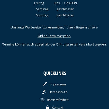
Von 15:00 bis 18:00 Uhr
Freitag
09:00
-
12:00
Uhr
Von 09:00 bis 12:00 Uhr
Samstag
geschlossen
Sonntag
geschlossen
Um lange Wartezeiten zu vermeiden, nutzen Sie gern unsere
Online-Terminvergabe.
Termine können auch außerhalb der Öffnungszeiten vereinbart werden.
QUICKLINKS
Impressum
Datenschutz
Barrierefreiheit
Kontakt