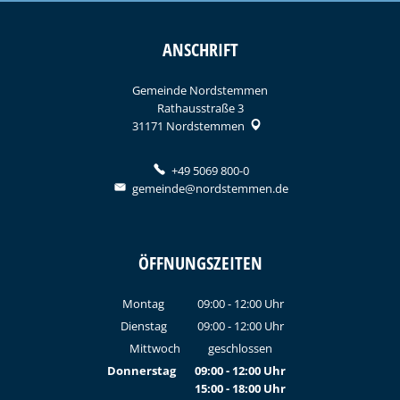
ANSCHRIFT
Gemeinde Nordstemmen
Rathausstraße 3
31171
Nordstemmen
+49 5069 800-0
gemeinde@nordstemmen.de
ÖFFNUNGSZEITEN
Montag
09:00
-
12:00
Uhr
Von 09:00 bis 12:00 Uhr
Dienstag
09:00
-
12:00
Uhr
Von 09:00 bis 12:00 Uhr
Mittwoch
geschlossen
Donnerstag
09:00
-
12:00
Uhr
15:00
-
18:00
Von 09:00 bis 12:00 Uhr
Uhr