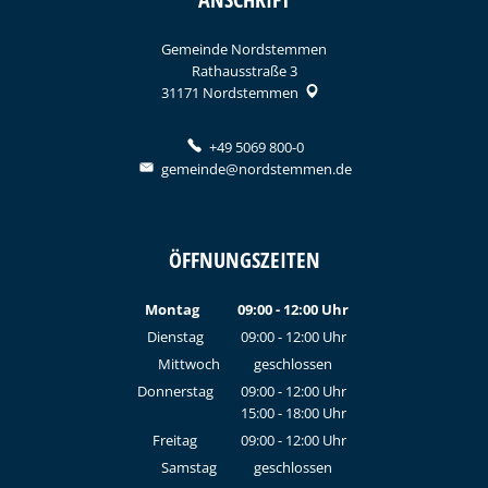
Gemeinde Nordstemmen
Rathausstraße 3
31171
Nordstemmen
+49 5069 800-0
gemeinde@nordstemmen.de
ÖFFNUNGSZEITEN
Montag
09:00
-
12:00
Uhr
Von 09:00 bis 12:00 Uhr
Dienstag
09:00
-
12:00
Uhr
Von 09:00 bis 12:00 Uhr
Mittwoch
geschlossen
Donnerstag
09:00
-
12:00
Uhr
15:00
-
18:00
Von 09:00 bis 12:00 Uhr
Uhr
Von 15:00 bis 18:00 Uhr
Freitag
09:00
-
12:00
Uhr
Von 09:00 bis 12:00 Uhr
Samstag
geschlossen