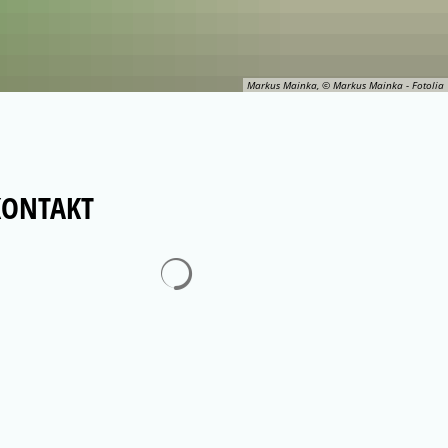
Markus Mainka, © Markus Mainka - Fotolia
KONTAKT
Suchergebnisse werden geladen