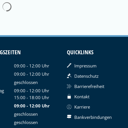
GSZEITEN
QUICKLINKS
09:00
-
12:00
Uhr
Impressum
Von 09:00 bis 12:00 Uhr
09:00
-
12:00
Uhr
Datenschutz
Von 09:00 bis 12:00 Uhr
geschlossen
Barrierefreiheit
ag
09:00
-
12:00
Uhr
Kontakt
Von 09:00 bis 12:00 Uhr
15:00
-
18:00
Uhr
Von 15:00 bis 18:00 Uhr
09:00
-
12:00
Uhr
Karriere
Von 09:00 bis 12:00 Uhr
geschlossen
Bankverbindungen
geschlossen