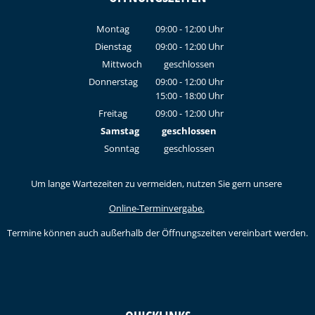
Montag
09:00
-
12:00
Uhr
Von 09:00 bis 12:00 Uhr
Dienstag
09:00
-
12:00
Uhr
Von 09:00 bis 12:00 Uhr
Mittwoch
geschlossen
Donnerstag
09:00
-
12:00
Uhr
15:00
-
18:00
Von 09:00 bis 12:00 Uhr
Uhr
Von 15:00 bis 18:00 Uhr
Freitag
09:00
-
12:00
Uhr
Von 09:00 bis 12:00 Uhr
Samstag
geschlossen
Sonntag
geschlossen
Um lange Wartezeiten zu vermeiden, nutzen Sie gern unsere
Online-Terminvergabe.
Termine können auch außerhalb der Öffnungszeiten vereinbart werden.