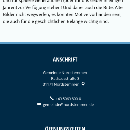
und für spätere Generationen (oder für uns selber in einigen
Jahren) zur Verfügung stehen! Und daher auch die Bitte: Alte
Bilder nicht wegwerfen, es könnten Motive vorhanden sein,
die auch für die geschichtlichen Belange wichtig sind.
ANSCHRIFT
Gemeinde Nordstemmen
Rathausstraße 3
31171
Nordstemmen
+49 5069 800-0
gemeinde@nordstemmen.de
ÖFFNUNGSZEITEN