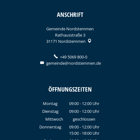
ANSCHRIFT
Gemeinde Nordstemmen
Rathausstraße 3
31171
Nordstemmen
+49 5069 800-0
gemeinde@nordstemmen.de
ÖFFNUNGSZEITEN
Montag
09:00
-
12:00
Uhr
Von 09:00 bis 12:00 Uhr
Dienstag
09:00
-
12:00
Uhr
Von 09:00 bis 12:00 Uhr
Mittwoch
geschlossen
Donnerstag
09:00
-
12:00
Uhr
15:00
-
18:00
Von 09:00 bis 12:00 Uhr
Uhr
Von 15:00 bis 18:00 Uhr