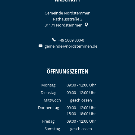
Gemeinde Nordstemmen
Rathausstraße 3
31171
Nordstemmen
+49 5069 800-0
gemeinde@nordstemmen.de
ÖFFNUNGSZEITEN
Montag
09:00
-
12:00
Uhr
Von 09:00 bis 12:00 Uhr
Dienstag
09:00
-
12:00
Uhr
Von 09:00 bis 12:00 Uhr
Mittwoch
geschlossen
Donnerstag
09:00
-
12:00
Uhr
15:00
-
18:00
Von 09:00 bis 12:00 Uhr
Uhr
Von 15:00 bis 18:00 Uhr
Freitag
09:00
-
12:00
Uhr
Von 09:00 bis 12:00 Uhr
Samstag
geschlossen