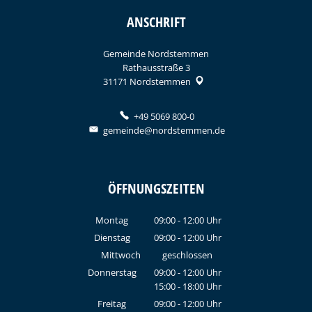
ANSCHRIFT
Gemeinde Nordstemmen
Rathausstraße 3
31171
Nordstemmen
+49 5069 800-0
gemeinde@nordstemmen.de
ÖFFNUNGSZEITEN
Montag
09:00
-
12:00
Uhr
Von 09:00 bis 12:00 Uhr
Dienstag
09:00
-
12:00
Uhr
Von 09:00 bis 12:00 Uhr
Mittwoch
geschlossen
Donnerstag
09:00
-
12:00
Uhr
15:00
-
18:00
Von 09:00 bis 12:00 Uhr
Uhr
Von 15:00 bis 18:00 Uhr
Freitag
09:00
-
12:00
Uhr