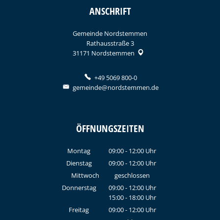
ANSCHRIFT
Gemeinde Nordstemmen
Rathausstraße 3
31171
Nordstemmen
+49 5069 800-0
gemeinde@nordstemmen.de
ÖFFNUNGSZEITEN
Montag
09:00
-
12:00
Uhr
Von 09:00 bis 12:00 Uhr
Dienstag
09:00
-
12:00
Uhr
Von 09:00 bis 12:00 Uhr
Mittwoch
geschlossen
Donnerstag
09:00
-
12:00
Uhr
15:00
-
18:00
Von 09:00 bis 12:00 Uhr
Uhr
Von 15:00 bis 18:00 Uhr
Freitag
09:00
-
12:00
Uhr
Von 09:00 bis 12:00 Uhr