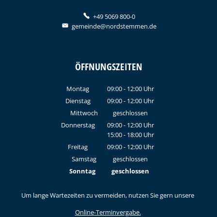
+49 5069 800-0
gemeinde@nordstemmen.de
ÖFFNUNGSZEITEN
Montag
09:00
-
12:00
Uhr
Von 09:00 bis 12:00 Uhr
Dienstag
09:00
-
12:00
Uhr
Von 09:00 bis 12:00 Uhr
Mittwoch
geschlossen
Donnerstag
09:00
-
12:00
Uhr
15:00
-
18:00
Von 09:00 bis 12:00 Uhr
Uhr
Von 15:00 bis 18:00 Uhr
Freitag
09:00
-
12:00
Uhr
Von 09:00 bis 12:00 Uhr
Samstag
geschlossen
Sonntag
geschlossen
Um lange Wartezeiten zu vermeiden, nutzen Sie gern unsere
Online-Terminvergabe.