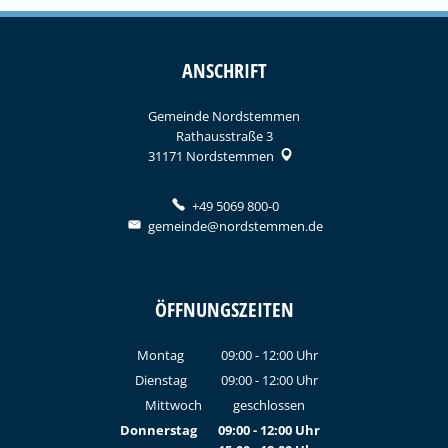
ANSCHRIFT
Gemeinde Nordstemmen
Rathausstraße 3
31171
Nordstemmen
+49 5069 800-0
gemeinde@nordstemmen.de
ÖFFNUNGSZEITEN
Montag
09:00
-
12:00
Uhr
Von 09:00 bis 12:00 Uhr
Dienstag
09:00
-
12:00
Uhr
Von 09:00 bis 12:00 Uhr
Mittwoch
geschlossen
Donnerstag
09:00
-
12:00
Uhr