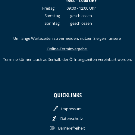
15:00
-
18:00
Von 09:00 bis 12:00 Uhr
Uhr
Von 15:00 bis 18:00 Uhr
Freitag
09:00
-
12:00
Uhr
Von 09:00 bis 12:00 Uhr
Samstag
geschlossen
Sonntag
geschlossen
Um lange Wartezeiten zu vermeiden, nutzen Sie gern unsere
Online-Terminvergabe.
Termine können auch außerhalb der Öffnungszeiten vereinbart werden.
QUICKLINKS
Impressum
Datenschutz
Barrierefreiheit