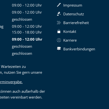
09:00
-
12:00
Uhr
Impressum
Von 09:00 bis 12:00 Uhr
09:00
-
12:00
Uhr
Datenschutz
Von 09:00 bis 12:00 Uhr
geschlossen
Barrierefreiheit
ag
09:00
-
12:00
Uhr
Kontakt
Von 09:00 bis 12:00 Uhr
15:00
-
18:00
Uhr
Von 15:00 bis 18:00 Uhr
09:00
-
12:00
Uhr
Karriere
Von 09:00 bis 12:00 Uhr
geschlossen
Bankverbindungen
geschlossen
 Wartezeiten zu
n, nutzen Sie gern unsere
erminvergabe.
können auch außerhalb der
eiten vereinbart werden.