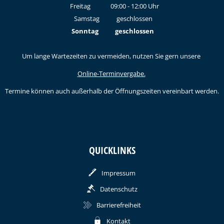
Von 15:00 bis 18:00 Uhr
Freitag
09:00
-
12:00
Uhr
Von 09:00 bis 12:00 Uhr
Samstag
geschlossen
Sonntag
geschlossen
Um lange Wartezeiten zu vermeiden, nutzen Sie gern unsere
Online-Terminvergabe.
Termine können auch außerhalb der Öffnungszeiten vereinbart werden.
QUICKLINKS
Impressum
Datenschutz
Barrierefreiheit
Kontakt