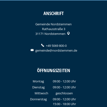
ANSCHRIFT
Gemeinde Nordstemmen
Rathausstraße 3
31171
Nordstemmen
+49 5069 800-0
gemeinde@nordstemmen.de
ÖFFNUNGSZEITEN
Montag
09:00
-
12:00
Uhr
Von 09:00 bis 12:00 Uhr
Dienstag
09:00
-
12:00
Uhr
Von 09:00 bis 12:00 Uhr
Mittwoch
geschlossen
Donnerstag
09:00
-
12:00
Uhr
15:00
-
18:00
Von 09:00 bis 12:00 Uhr
Uhr