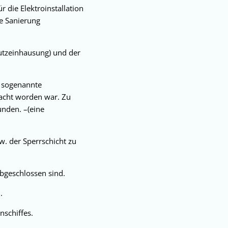
 die Elektroinstallation
e Sanierung
hutzeinhausung) und der
e sogenannte
racht worden war. Zu
unden. –(eine
w. der Sperrschicht zu
bgeschlossen sind.
.
nschiffes.