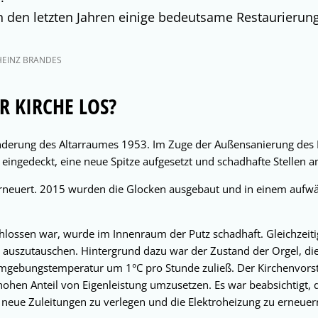
n den letzten Jahren einige bedeutsame Restaurierun
HEINZ BRANDES
R KIRCHE LOS?
nderung des Altarraumes 1953. Im Zuge der Außensanierung des
ingedeckt, eine neue Spitze aufgesetzt und schadhafte Stellen 
rneuert. 2015 wurden die Glocken ausgebaut und in einem aufw
lossen war, wurde im Innenraum der Putz schadhaft. Gleichzeiti
g auszutauschen. Hintergrund dazu war der Zustand der Orgel, d
mgebungstemperatur um 1°C pro Stunde zuließ. Der Kirchenvorsta
ohen Anteil von Eigenleistung umzusetzen. Es war beabsichtigt,
 neue Zuleitungen zu verlegen und die Elektroheizung zu erneuer