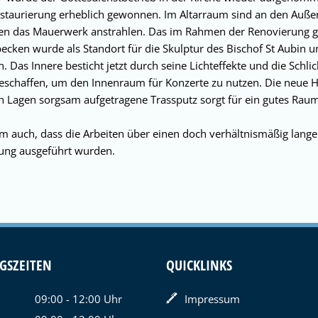
staurierung erheblich gewonnen. Im Altarraum sind an den Auß
ten das Mauerwerk anstrahlen. Das im Rahmen der Renovierung 
ecken wurde als Standort für die Skulptur des Bischof St Aubin u
 Das Innere besticht jetzt durch seine Lichteffekte und die Schlich
schaffen, um den Innenraum für Konzerte zu nutzen. Die neue He
en Lagen sorgsam aufgetragene Trassputz sorgt für ein gutes Rau
m auch, dass die Arbeiten über einen doch verhältnismäßig lang
stung ausgeführt wurden.
GSZEITEN
QUICKLINKS
09:00
-
12:00
Uhr
Impressum
Von 09:00 bis 12:00 Uhr