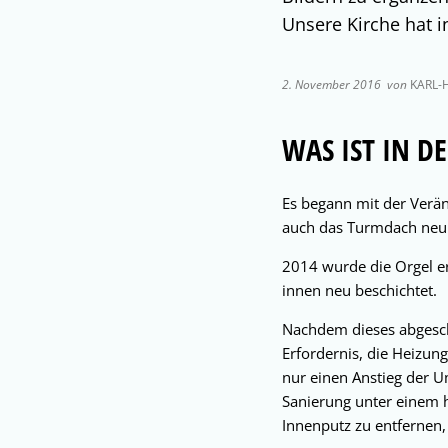
Unsere Kirche hat i
2. November 2016
von
KARL-
WAS IST IN DE
Es begann mit der Verä
auch das Turmdach neu e
2014 wurde die Orgel e
innen neu beschichtet.
Nachdem dieses abgesch
Erfordernis, die Heizun
nur einen Anstieg der U
Sanierung unter einem h
Innenputz zu entfernen,