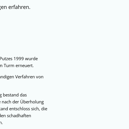
gen erfahren.
 Putzes 1999 wurde
am Turm erneuert.
ändigen Verfahren von
g bestand das
ie nach der Überholung
nd entschloss sich, die
 den schadhaften
n.