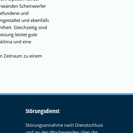
enwänden Scheinwerfer
gefundene und
mgestaltet und ebenfalls
theit. Gleichzeitig sind
izung leistet gute
mklima und eine
en Zeitraum zu einem
Störungsdienst
Störungsannahme nach Dienstschluss
und an den Wochenenden über die