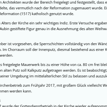
Architekten wurde der Bereich freigelegt und festgestellt, dass e
lte, das vermutlich nach der Reformation zugemauert wurde. Ei
 Reformation (1517) katholisch genutzt wurde.
lters der Kirche ein sehr wichtiges Indiz. Erste Versuche ergabe
Aubin gestiftete Figur genau in die Ausnehmung des alten Weih
ber ist vorgesehen, die Sperrschichten vollständig von den Wä
. Im Chorraum soll der Innenputz, diesmal bestehend aus einer 
 werden.
as freigelegte Mauerwerk bis zu einer Höhe von ca. 80 cm frei b
 alten Putz soll Kalkputz aufgetragen werden. Es ist beabsichtigt
iner Umgebung im mittelalterlichen Stil zu belassen und auszul
 Kirchenbetrieb zum Frühjahr 2017, mit großem Glück vielleicht 
ommen werden kann.
:
 wurde der Gottesdienstbetrieb in der Kirche wieder aufgenomm