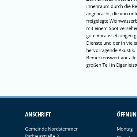
Innenraum durch die Re
angebracht, die von un
freigelegte Weihwasserb
mit einem Spot versehen.
gute Voraussetzungen ge
Dienste und der in viel
hervorragende Akustik.
Bemerkenswert vor alle
großen Teil in Eigenlei
ANSCHRIFT
ÖFFNUN
Gemeinde Nordstemmen
Montag
Rathausstraße 3