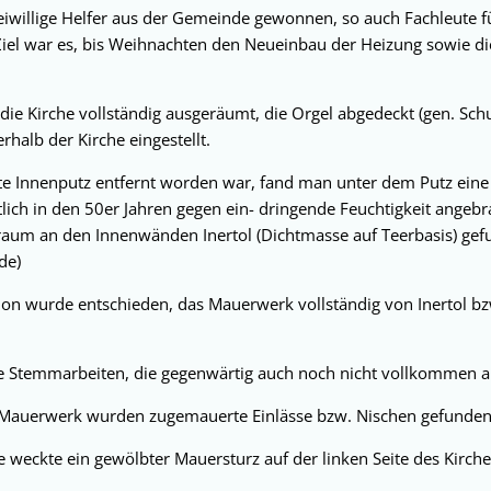
eiwillige Helfer aus der Gemeinde gewonnen, so auch Fachleute für
Ziel war es, bis Weihnachten den Neueinbau der Heizung sowie di
ie Kirche vollständig ausgeräumt, die Orgel abgedeckt (gen. Sc
rhalb der Kirche eingestellt.
e Innenputz entfernt worden war, fand man unter dem Putz ein
tlich in den 50er Jahren gegen ein- dringende Feuchtigkeit angeb
raum an den Innenwänden Inertol (Dichtmasse auf Teerbasis) gef
de)
ion wurde entschieden, das Mauerwerk vollständig von Inertol bz
e Stemmarbeiten, die gegenwärtig auch noch nicht vollkommen a
 Mauerwerk wurden zugemauerte Einlässe bzw. Nischen gefunden
e weckte ein gewölbter Mauersturz auf der linken Seite des Kirche