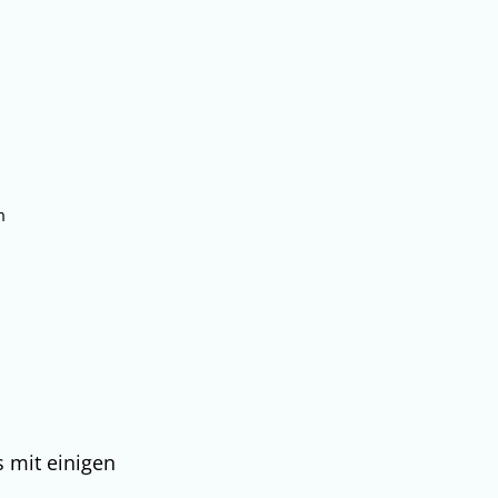
Bauen & Abwasser
Suchen
m
 mit einigen