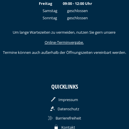
Von 15:00 bis 18:00 Uhr
Freitag
09:00
-
12:00
Uhr
Von 09:00 bis 12:00 Uhr
Samstag
geschlossen
Sonntag
geschlossen
Um lange Wartezeiten zu vermeiden, nutzen Sie gern unsere
Online-Terminvergabe.
Termine können auch außerhalb der Öffnungszeiten vereinbart werden.
QUICKLINKS
Impressum
Datenschutz
Barrierefreiheit
Kontakt