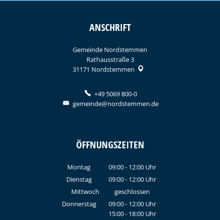
ANSCHRIFT
Gemeinde Nordstemmen
Rathausstraße 3
31171
Nordstemmen
+49 5069 800-0
gemeinde@nordstemmen.de
ÖFFNUNGSZEITEN
Montag
09:00
-
12:00
Uhr
Von 09:00 bis 12:00 Uhr
Dienstag
09:00
-
12:00
Uhr
Von 09:00 bis 12:00 Uhr
Mittwoch
geschlossen
Donnerstag
09:00
-
12:00
Uhr
15:00
-
18:00
Von 09:00 bis 12:00 Uhr
Uhr