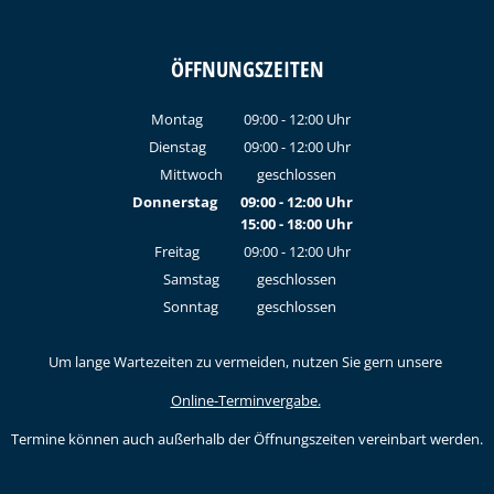
ÖFFNUNGSZEITEN
Montag
09:00
-
12:00
Uhr
Von 09:00 bis 12:00 Uhr
Dienstag
09:00
-
12:00
Uhr
Von 09:00 bis 12:00 Uhr
Mittwoch
geschlossen
Donnerstag
09:00
-
12:00
Uhr
15:00
-
18:00
Von 09:00 bis 12:00 Uhr
Uhr
Von 15:00 bis 18:00 Uhr
Freitag
09:00
-
12:00
Uhr
Von 09:00 bis 12:00 Uhr
Samstag
geschlossen
Sonntag
geschlossen
Um lange Wartezeiten zu vermeiden, nutzen Sie gern unsere
Online-Terminvergabe.
Termine können auch außerhalb der Öffnungszeiten vereinbart werden.