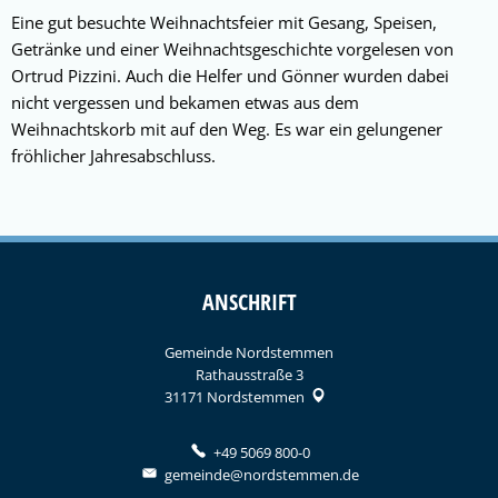
Eine gut besuchte Weihnachtsfeier mit Gesang, Speisen,
Getränke und einer Weihnachtsgeschichte vorgelesen von
Ortrud Pizzini. Auch die Helfer und Gönner wurden dabei
nicht vergessen und bekamen etwas aus dem
Weihnachtskorb mit auf den Weg. Es war ein gelungener
fröhlicher Jahresabschluss.
ANSCHRIFT
Gemeinde Nordstemmen
Rathausstraße 3
31171
Nordstemmen
+49 5069 800-0
gemeinde@nordstemmen.de