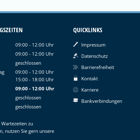
GSZEITEN
QUICKLINKS
09:00
-
12:00
Uhr
Impressum
Von 09:00 bis 12:00 Uhr
09:00
-
12:00
Uhr
Datenschutz
Von 09:00 bis 12:00 Uhr
geschlossen
Barrierefreiheit
ag
09:00
-
12:00
Uhr
Kontakt
Von 09:00 bis 12:00 Uhr
15:00
-
18:00
Uhr
Von 15:00 bis 18:00 Uhr
09:00
-
12:00
Uhr
Karriere
Von 09:00 bis 12:00 Uhr
geschlossen
Bankverbindungen
geschlossen
 Wartezeiten zu
n, nutzen Sie gern unsere