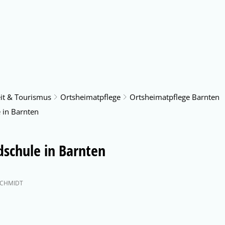
us & Service
Freizeit & Tourismus
Bildung & Soziales
eit & Tourismus
Ortsheimatpflege
Ortsheimatpflege Barnten
 in Barnten
dschule in Barnten
CHMIDT