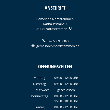
ANSCHRIFT
Gemeinde Nordstemmen
Rathausstraße 3
31171
Nordstemmen
+49 5069 800-0
gemeinde@nordstemmen.de
ÖFFNUNGSZEITEN
Montag
09:00
-
12:00
Uhr
Von 09:00 bis 12:00 Uhr
Dienstag
09:00
-
12:00
Uhr
Von 09:00 bis 12:00 Uhr
Mittwoch
geschlossen
Donnerstag
09:00
-
12:00
Uhr
15:00
-
18:00
Von 09:00 bis 12:00 Uhr
Uhr
Von 15:00 bis 18:00 Uhr
Freitag
09:00
-
12:00
Uhr