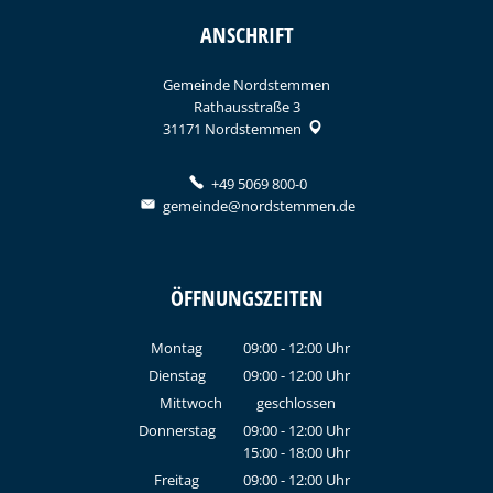
ANSCHRIFT
Gemeinde Nordstemmen
Rathausstraße 3
31171
Nordstemmen
+49 5069 800-0
gemeinde@nordstemmen.de
ÖFFNUNGSZEITEN
Montag
09:00
-
12:00
Uhr
Von 09:00 bis 12:00 Uhr
Dienstag
09:00
-
12:00
Uhr
Von 09:00 bis 12:00 Uhr
Mittwoch
geschlossen
Donnerstag
09:00
-
12:00
Uhr
15:00
-
18:00
Von 09:00 bis 12:00 Uhr
Uhr
Von 15:00 bis 18:00 Uhr
Freitag
09:00
-
12:00
Uhr