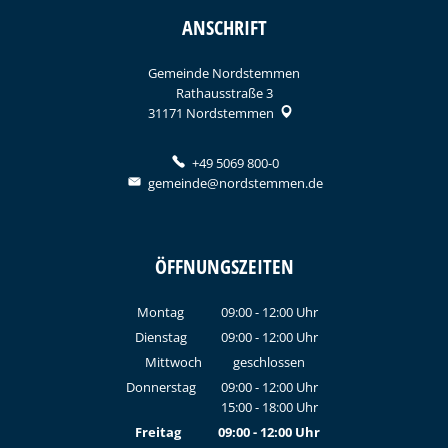
ANSCHRIFT
Gemeinde Nordstemmen
Rathausstraße 3
31171
Nordstemmen
+49 5069 800-0
gemeinde@nordstemmen.de
ÖFFNUNGSZEITEN
Montag
09:00
-
12:00
Uhr
Von 09:00 bis 12:00 Uhr
Dienstag
09:00
-
12:00
Uhr
Von 09:00 bis 12:00 Uhr
Mittwoch
geschlossen
Donnerstag
09:00
-
12:00
Uhr
15:00
-
18:00
Von 09:00 bis 12:00 Uhr
Uhr
Von 15:00 bis 18:00 Uhr
Freitag
09:00
-
12:00
Uhr