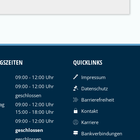
GSZEITEN
QUICKLINKS
09:00
-
12:00
Uhr
Impressum
Von 09:00 bis 12:00 Uhr
09:00
-
12:00
Uhr
Datenschutz
Von 09:00 bis 12:00 Uhr
geschlossen
Barrierefreiheit
ag
09:00
-
12:00
Uhr
Kontakt
Von 09:00 bis 12:00 Uhr
15:00
-
18:00
Uhr
Von 15:00 bis 18:00 Uhr
09:00
-
12:00
Uhr
Karriere
Von 09:00 bis 12:00 Uhr
geschlossen
Bankverbindungen
geschlossen