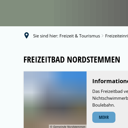
Sie sind hier:
Freizeit & Tourismus
Freizeitein
Freizeitbad
FREIZEITBAD NORDSTEMMEN
Information
Das Freizeitbad v
Nichtschwimmerbec
Boulebahn.
MEHR
© Gemeinde Nordstemmen