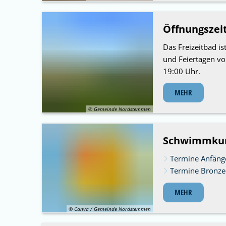
Öffnungszei
Das Freizeitbad i
und Feiertagen von
19:00 Uhr.
MEHR
© Gemeinde Nordstemmen
Schwimmku
Termine Anfän
Termine Bronze
MEHR
© Canva / Gemeinde Nordstemmen