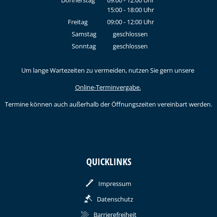
Donnerstag
09:00
-
12:00
Uhr
15:00
-
18:00
Von 09:00 bis 12:00 Uhr
Uhr
Von 15:00 bis 18:00 Uhr
Freitag
09:00
-
12:00
Uhr
Von 09:00 bis 12:00 Uhr
Samstag
geschlossen
Sonntag
geschlossen
Um lange Wartezeiten zu vermeiden, nutzen Sie gern unsere
Online-Terminvergabe.
Termine können auch außerhalb der Öffnungszeiten vereinbart werden.
QUICKLINKS
Impressum
Datenschutz
Barrierefreiheit