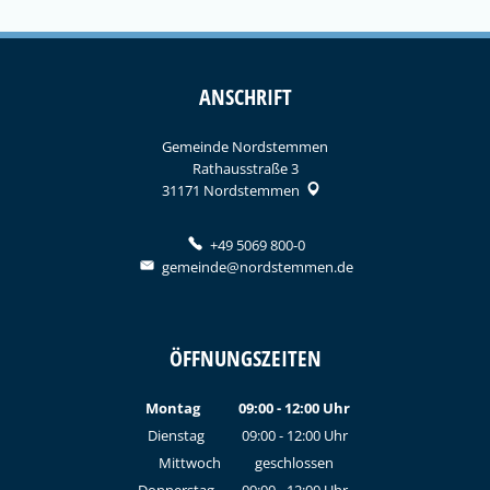
ANSCHRIFT
Gemeinde Nordstemmen
Rathausstraße 3
31171
Nordstemmen
+49 5069 800-0
gemeinde@nordstemmen.de
ÖFFNUNGSZEITEN
Montag
09:00
-
12:00
Uhr
Von 09:00 bis 12:00 Uhr
Dienstag
09:00
-
12:00
Uhr
Von 09:00 bis 12:00 Uhr
Mittwoch
geschlossen