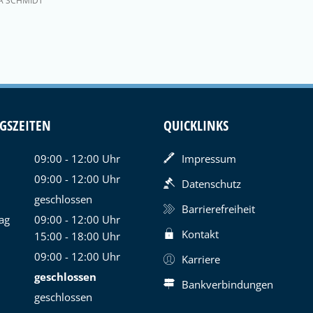
A SCHMIDT
GSZEITEN
QUICKLINKS
09:00
-
12:00
Uhr
Impressum
Von 09:00 bis 12:00 Uhr
09:00
-
12:00
Uhr
Datenschutz
Von 09:00 bis 12:00 Uhr
geschlossen
Barrierefreiheit
ag
09:00
-
12:00
Uhr
Kontakt
Von 09:00 bis 12:00 Uhr
15:00
-
18:00
Uhr
Von 15:00 bis 18:00 Uhr
09:00
-
12:00
Uhr
Karriere
Von 09:00 bis 12:00 Uhr
geschlossen
Bankverbindungen
geschlossen