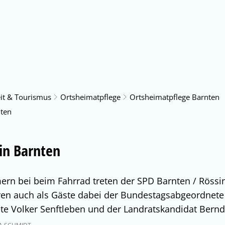
us & Service
Freizeit & Tourismus
Bildung & Soziales
eit & Tourismus
Ortsheimatpflege
Ortsheimatpflege Barnten
nten
in Barnten
ern bei beim Fahrrad treten der SPD Barnten / Rössi
en auch als Gäste dabei der Bundestagsabgeordnete
e Volker Senftleben und der Landratskandidat Bernd