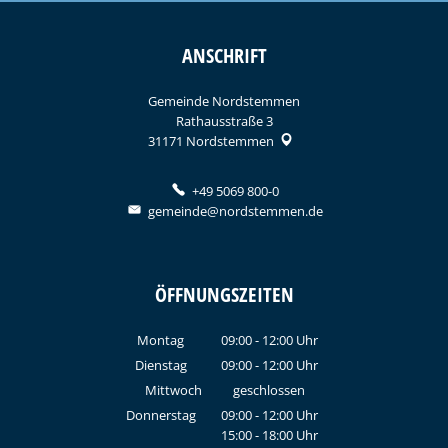
ANSCHRIFT
Gemeinde Nordstemmen
Rathausstraße 3
31171
Nordstemmen
+49 5069 800-0
gemeinde@nordstemmen.de
ÖFFNUNGSZEITEN
Montag
09:00
-
12:00
Uhr
Von 09:00 bis 12:00 Uhr
Dienstag
09:00
-
12:00
Uhr
Von 09:00 bis 12:00 Uhr
Mittwoch
geschlossen
Donnerstag
09:00
-
12:00
Uhr
15:00
-
18:00
Von 09:00 bis 12:00 Uhr
Uhr