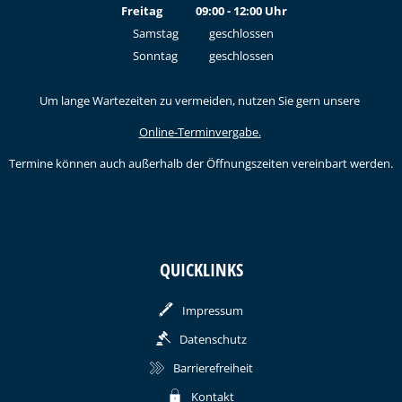
Von 15:00 bis 18:00 Uhr
Freitag
09:00
-
12:00
Uhr
Von 09:00 bis 12:00 Uhr
Samstag
geschlossen
Sonntag
geschlossen
Um lange Wartezeiten zu vermeiden, nutzen Sie gern unsere
Online-Terminvergabe.
Termine können auch außerhalb der Öffnungszeiten vereinbart werden.
QUICKLINKS
Impressum
Datenschutz
Barrierefreiheit
Kontakt