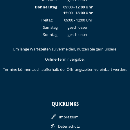
Donnerstag
09:00
-
12:00
Uhr
15:00
-
18:00
Von 09:00 bis 12:00 Uhr
Uhr
Von 15:00 bis 18:00 Uhr
Freitag
09:00
-
12:00
Uhr
Von 09:00 bis 12:00 Uhr
Samstag
geschlossen
Sonntag
geschlossen
Um lange Wartezeiten zu vermeiden, nutzen Sie gern unsere
Online-Terminvergabe.
Termine können auch außerhalb der Öffnungszeiten vereinbart werden.
QUICKLINKS
Impressum
Datenschutz