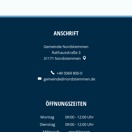
ANSCHRIFT
Gemeinde Nordstemmen
Rathausstraße 3
31171
Nordstemmen
+49 5069 800-0
gemeinde@nordstemmen.de
ÖFFNUNGSZEITEN
Montag
09:00
-
12:00
Uhr
Von 09:00 bis 12:00 Uhr
Dienstag
09:00
-
12:00
Uhr
Von 09:00 bis 12:00 Uhr
Mittwoch
geschlossen