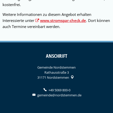
kostenfrei.
Weitere Informationen zu diesem Angebot erhalten
Interessierte unter
www.stromspar-check.de
. Dort können
auch Termine vereinbart werden.
ANSCHRIFT
Gemeinde Nordstemmen
Rathausstraße 3
31171
Nordstemmen
+49 5069 800-0
gemeinde@nordstemmen.de