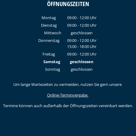
ÖFFNUNGSZEITEN
Montag
09:00
-
12:00
Uhr
Von 09:00 bis 12:00 Uhr
Dienstag
09:00
-
12:00
Uhr
Von 09:00 bis 12:00 Uhr
Mittwoch
geschlossen
Donnerstag
09:00
-
12:00
Uhr
15:00
-
18:00
Von 09:00 bis 12:00 Uhr
Uhr
Von 15:00 bis 18:00 Uhr
Freitag
09:00
-
12:00
Uhr
Von 09:00 bis 12:00 Uhr
Samstag
geschlossen
Sonntag
geschlossen
Um lange Wartezeiten zu vermeiden, nutzen Sie gern unsere
Online-Terminvergabe.
Termine können auch außerhalb der Öffnungszeiten vereinbart werden.